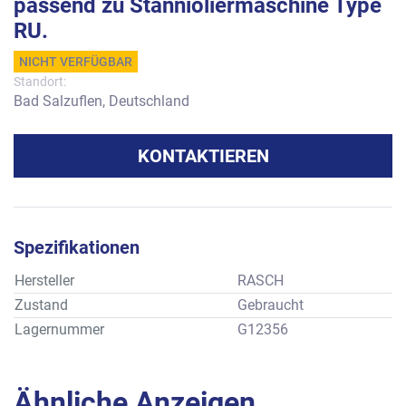
passend zu Stannioliermaschine Type
RU.
NICHT VERFÜGBAR
Standort:
Bad Salzuflen, Deutschland
KONTAKTIEREN
Spezifikationen
Hersteller
RASCH
Zustand
Gebraucht
Lagernummer
G12356
Ähnliche Anzeigen