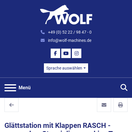
+49 (0) 52 22 / 98 47 - 0
info@wolf-machines.de
FACEBOOK
YOUTUBE
INSTAGRAM
Sprache auswählen
S
Menü
Glättstation mit Klappen RASCH -