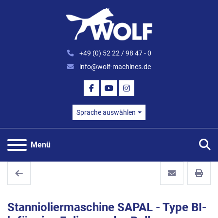
+49 (0) 52 22 / 98 47 - 0
info@wolf-machines.de
FACEBOOK
YOUTUBE
INSTAGRAM
Sprache auswählen
S
Menü
Stannioliermaschine SAPAL - Type BI-