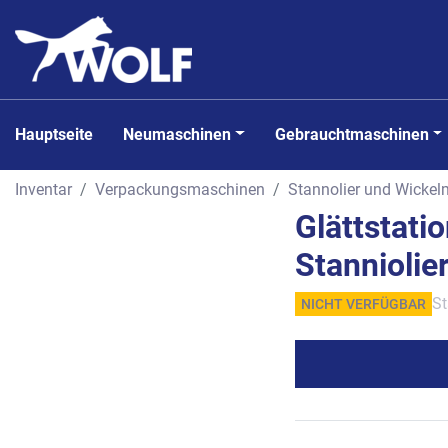
Hauptseite
Neumaschinen
Gebrauchtmaschinen
Inventar
Verpackungsmaschinen
Stannolier und Wicke
Glättstati
Stannioli
St
NICHT VERFÜGBAR