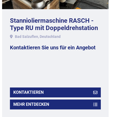
Stannioliermaschine RASCH -
Type RU mit Doppeldrehstation
und Auslaufband.
Bad Salzuflen, Deutschland
Kontaktieren Sie uns für ein Angebot
KONTAKTIEREN
MEHR ENTDECKEN