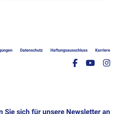
gungen
Datenschutz
Haftungsausschluss
Karriere
facebook
yout
i
 Sie sich für unsere Newsletter an