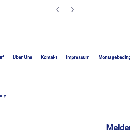
‹
›
uf
Über Uns
Kontakt
Impressum
Montagebedin
any
Melden