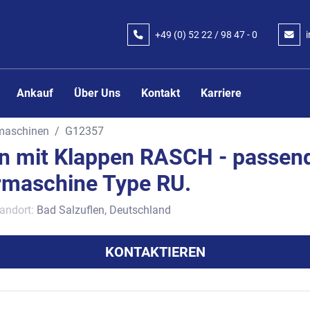
+49 (0) 52 22 / 98 47 - 0
Ankauf
Über Uns
Kontakt
Karriere
lmaschinen
G12357
on mit Klappen RASCH - passen
ermaschine Type RU.
andort:
Bad Salzuflen, Deutschland
KONTAKTIEREN