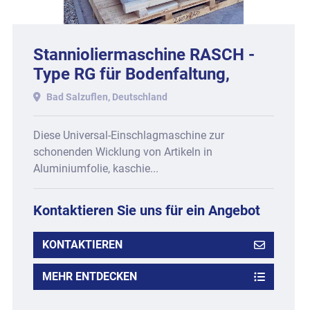
Stannioliermaschine RASCH -
Type RG für Bodenfaltung,
Baujahr 1993.
Bad Salzuflen, Deutschland
Diese Universal-Einschlagmaschine zur
schonenden Wicklung von Artikeln in
Aluminiumfolie, kaschie...
Kontaktieren Sie uns für ein Angebot
KONTAKTIEREN
MEHR ENTDECKEN