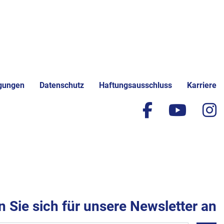
gungen
Datenschutz
Haftungsausschluss
Karriere
facebook
yout
i
 Sie sich für unsere Newsletter an