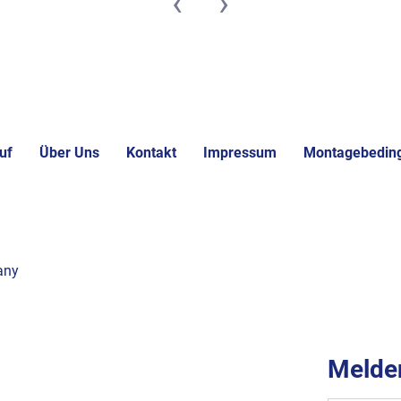
‹
›
uf
Über Uns
Kontakt
Impressum
Montagebedin
any
Melden