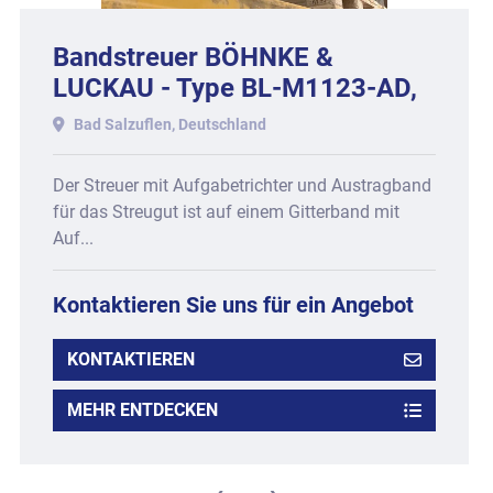
Bandstreuer BÖHNKE &
LUCKAU - Type BL-M1123-AD,
mit Gitterband, Baujahr 2018.
Bad Salzuflen, Deutschland
Der Streuer mit Aufgabetrichter und Austragband
für das Streugut ist auf einem Gitterband mit
Auf...
Kontaktieren Sie uns für ein Angebot
KONTAKTIEREN
MEHR ENTDECKEN