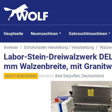
Hauptseite
Neumaschinen
Gebrauchtmaschinen
Inventar
Schokoladen Herstellung / Verarbeitung
Walzw
Labor-Stein-Dreiwalzwerk DEL
mm Walzenbreite, mit Granitw
Standort:
Bad Salzuflen, Deutschland
NICHT VERFÜGBAR