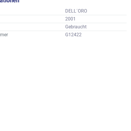
kationen
DELL´ORO
2001
Gebraucht
mer
G12422