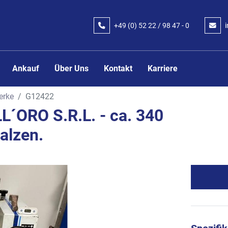
+49 (0) 52 22 / 98 47 - 0
Ankauf
Über Uns
Kontakt
Karriere
erke
G12422
L´ORO S.R.L. - ca. 340
alzen.