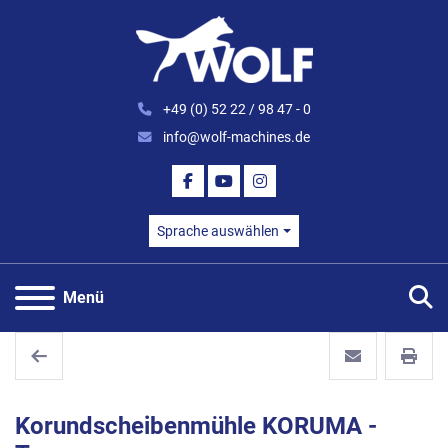
+49 (0) 52 22 / 98 47 - 0
info@wolf-machines.de
FACEBOOK
YOUTUBE
INSTAGRAM
Sprache auswählen
S
Menü
Korundscheibenmühle KORUMA -