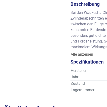
Beschreibung
Bei den Waukesha Che
Zylinderabschnitten 
zwischen den Flügelr
konstanten Förderstr
besonders gut dichten
und Förderleistung. 
maximalem Wirkungsgr
Feststoffanteil oder
Alle anzeigen
Leistung      : ca. 0
Spezifikationen
Anschluss    : ca. DN4
Förderdruck: ca. 13,8
Hersteller
Jahr
Zustand
Lagernummer