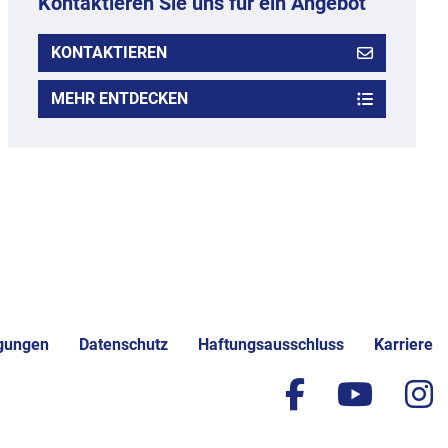
Kontaktieren Sie uns für ein Angebot
KONTAKTIEREN
MEHR ENTDECKEN
gungen
Datenschutz
Haftungsausschluss
Karriere
facebook
yout
i