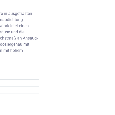
e in ausgefrästen 
enabdichtung 
rleistet einen 
äuse und die 
Höchstmaß an Ansaug- 
dosiergenau mit 
n mit hohem 