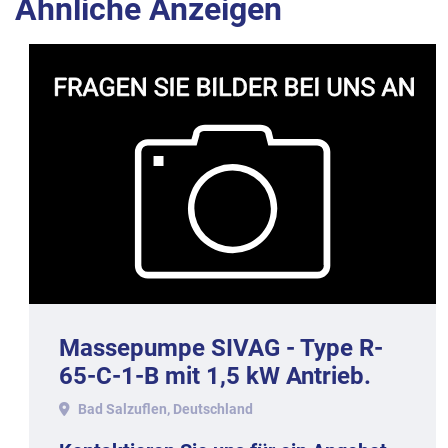
Ähnliche Anzeigen
Massepumpe SIVAG - Type R-
65-C-1-B mit 1,5 kW Antrieb.
Bad Salzuflen, Deutschland