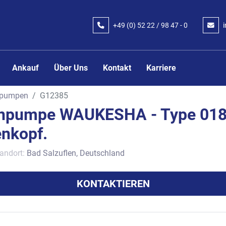
+49 (0) 52 22 / 98 47 - 0
Ankauf
Über Uns
Kontakt
Karriere
pumpen
G12385
npumpe WAUKESHA - Type 018
nkopf.
andort:
Bad Salzuflen, Deutschland
KONTAKTIEREN