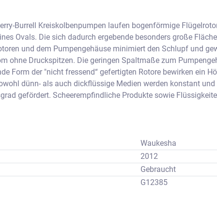
rry-Burrell Kreiskolbenpumpen laufen bogenförmige Flügelrotor
eines Ovals. Die sich dadurch ergebende besonders große Fläch
otoren und dem Pumpengehäuse minimiert den Schlupf und gewäh
om ohne Druckspitzen. Die geringen Spaltmaße zum Pumpengeh
de Form der "nicht fressend“ gefertigten Rotore bewirken ein 
Sowohl dünn- als auch dickflüssige Medien werden konstant und 
ad gefördert. Scheerempfindliche Produkte sowie Flüssigkeite
 großen Stücken werden schonend gepumpt.
,110 Liter pro Umdrehung der Pumpe
0 (1,5")
 bar max. 
Waukesha
2012
Gebraucht
G12385