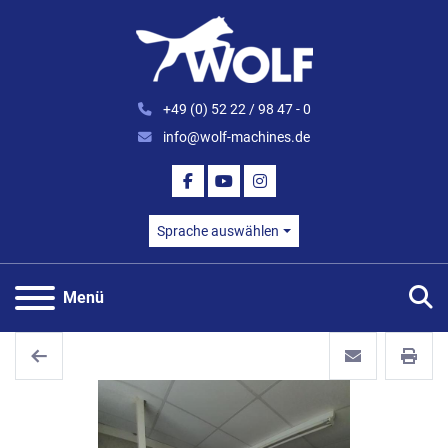
+49 (0) 52 22 / 98 47 - 0
info@wolf-machines.de
FACEBOOK
YOUTUBE
INSTAGRAM
Sprache auswählen
S
Menü