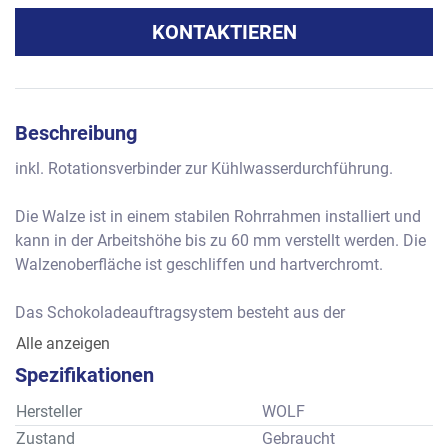
KONTAKTIEREN
Beschreibung
inkl. Rotationsverbinder zur Kühlwasserdurchführung.
Die Walze ist in einem stabilen Rohrrahmen installiert und 
kann in der Arbeitshöhe bis zu 60 mm verstellt werden. Die 
Walzenoberfläche ist geschliffen und hartverchromt. 
Das Schokoladeauftragsystem besteht aus der 
Auftragswalze sowie der Leckwalze zur Bestimmung der 
Alle anzeigen
Schichtdicke. Beide Walzen sind verstellbar angeordnet 
Spezifikationen
und mit temperiertem Wasser beheizt. Ein kombiniertes 
Kühl- und Heizsystem ist eingeschlossen, um die 
Hersteller
WOLF
Oberflächentemperaturen der drei Walzen unabhängig 
Zustand
Gebraucht