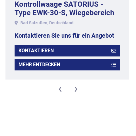
Kontrollwaage SATORIUS -
Type EWK-30-S, Wiegebereich
bis ca. 1 kg.
Bad Salzuflen, Deutschland
Kontaktieren Sie uns für ein Angebot
KONTAKTIEREN
MEHR ENTDECKEN
‹
›