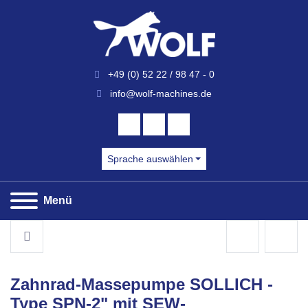
+49 (0) 52 22 / 98 47 - 0
info@wolf-machines.de
FACEBOOK
YOUTUBE
INSTAGRAM
Sprache auswählen
Menü
S
Zahnrad-Massepumpe SOLLICH -
Type SPN-2" mit SEW-