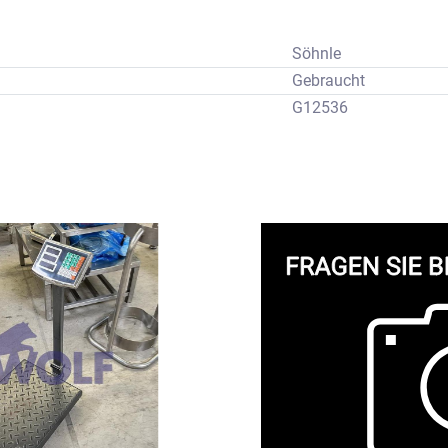
Söhnle
Gebraucht
G12536