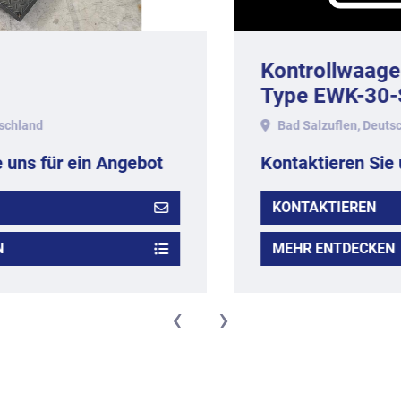
Kontrollwaage SATORIUS -
Type EWK-30-S, Wiegebereich
bis ca. 1 kg.
Bad Salzuflen, Deutschland
Kontaktieren Sie uns für ein Angebot
KONTAKTIEREN
MEHR ENTDECKEN
‹
›