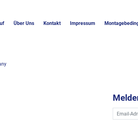
uf
Über Uns
Kontakt
Impressum
Montagebedin
any
Melden