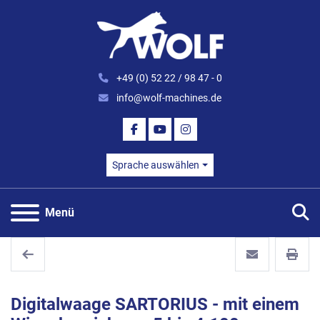
+49 (0) 52 22 / 98 47 - 0
info@wolf-machines.de
FACEBOOK
YOUTUBE
INSTAGRAM
Sprache auswählen
S
Menü
Digitalwaage SARTORIUS - mit einem