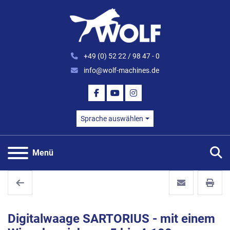
+49 (0) 52 22 / 98 47 - 0
info@wolf-machines.de
FACEBOOK
YOUTUBE
INSTAGRAM
Sprache auswählen
S
Menü
Digitalwaage SARTORIUS - mit einem