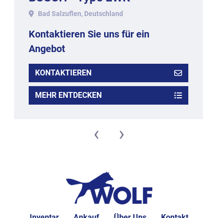
3010/WS1kg-WZGP, 2009.
Bad Salzuflen, Deutschland
Kontaktieren Sie uns für ein
Angebot
KONTAKTIEREN
MEHR ENTDECKEN
‹
›
Inventar
Ankauf
Über Uns
Kontakt