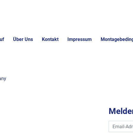
uf
Über Uns
Kontakt
Impressum
Montagebedin
any
Melden