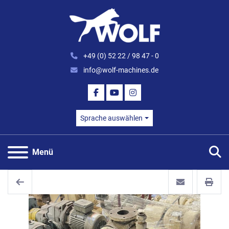
+49 (0) 52 22 / 98 47 - 0
info@wolf-machines.de
FACEBOOK
YOUTUBE
INSTAGRAM
Sprache auswählen
S
Menü