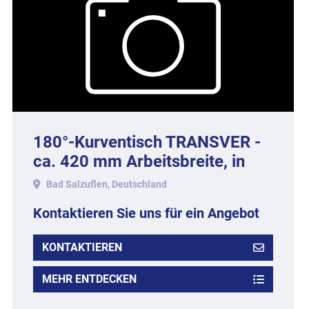
180°-Kurventisch TRANSVER -
ca. 420 mm Arbeitsbreite, in
Edelstahlausführung.
Bad Salzuflen, Deutschland
Kontaktieren Sie uns für ein Angebot
KONTAKTIEREN
MEHR ENTDECKEN