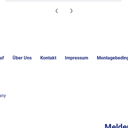
‹
›
uf
Über Uns
Kontakt
Impressum
Montagebedin
any
Melden