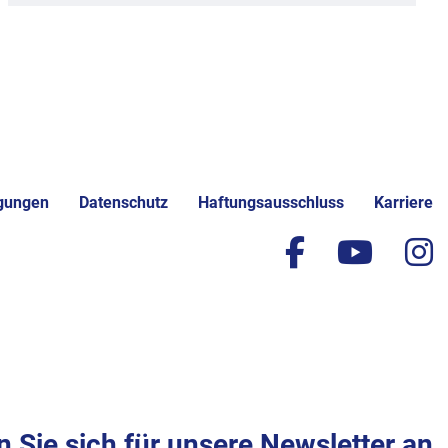
gungen
Datenschutz
Haftungsausschluss
Karriere
facebook
yout
i
 Sie sich für unsere Newsletter an