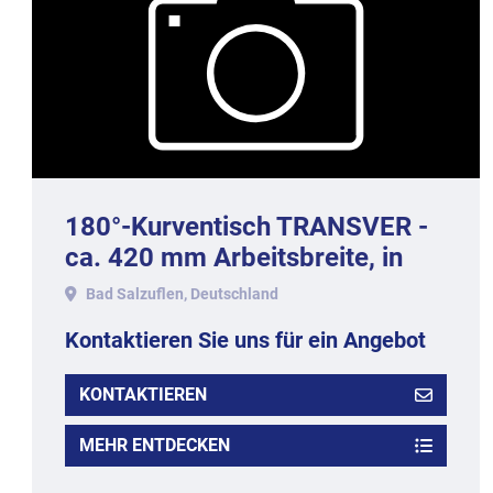
180°-Kurventisch TRANSVER -
ca. 420 mm Arbeitsbreite, in
Edelstahlausführung.
Bad Salzuflen, Deutschland
Kontaktieren Sie uns für ein Angebot
KONTAKTIEREN
MEHR ENTDECKEN