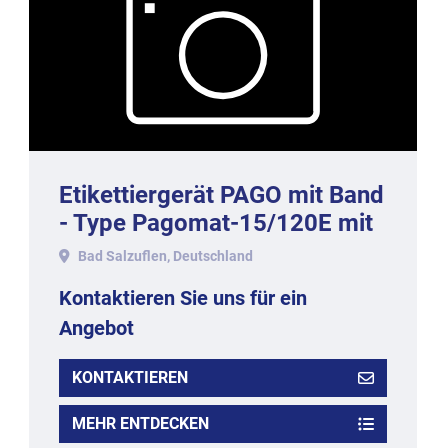
Etikettiergerät PAGO mit Band
- Type Pagomat-15/120E mit
Stativ, Baujahr 2002.
Bad Salzuflen, Deutschland
Kontaktieren Sie uns für ein
Angebot
KONTAKTIEREN
MEHR ENTDECKEN