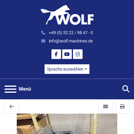
+49 (0) 52 22 / 98 47 - 0
info@wolf-machines.de
FACEBOOK
YOUTUBE
INSTAGRAM
Sprache auswählen
S
Menü