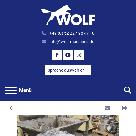
+49 (0) 52 22 / 98 47 - 0
info@wolf-machines.de
FACEBOOK
YOUTUBE
INSTAGRAM
Sprache auswählen
S
Menü