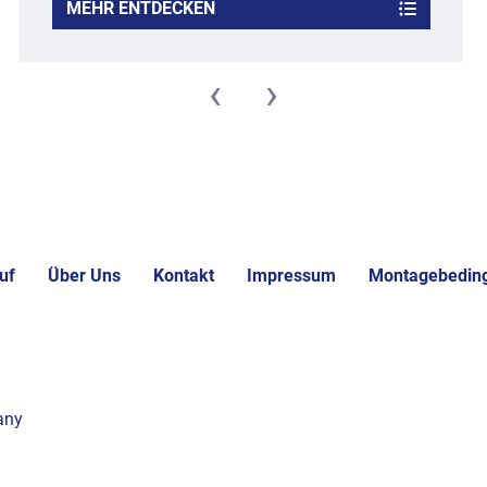
MEHR ENTDECKEN
‹
›
uf
Über Uns
Kontakt
Impressum
Montagebedin
any