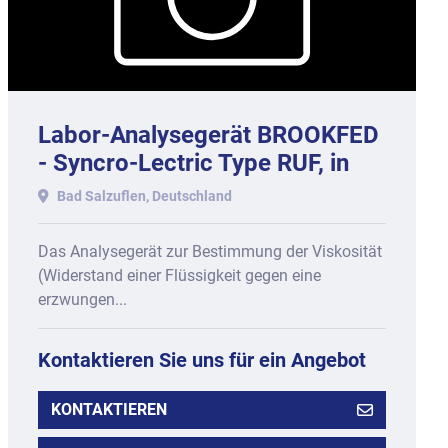
Labor-Analysegerät BROOKFED
- Syncro-Lectric Type RUF, in
Holzbox.
Bad Salzuflen, Deutschland
Das Analysegerät zur Bestimmung der Viskosität
(Widerstand einer Flüssigkeit gegen eine
erzwungen...
Kontaktieren Sie uns für ein Angebot
KONTAKTIEREN