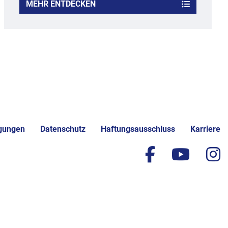
MEHR ENTDECKEN
gungen
Datenschutz
Haftungsausschluss
Karriere
facebook
yout
i