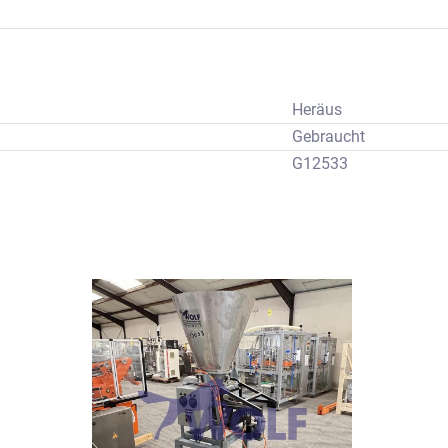
Heräus
Gebraucht
G12533