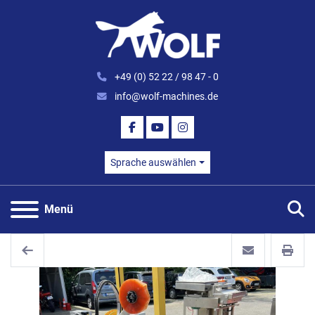
+49 (0) 52 22 / 98 47 - 0
info@wolf-machines.de
FACEBOOK
YOUTUBE
INSTAGRAM
Sprache auswählen
S
Menü