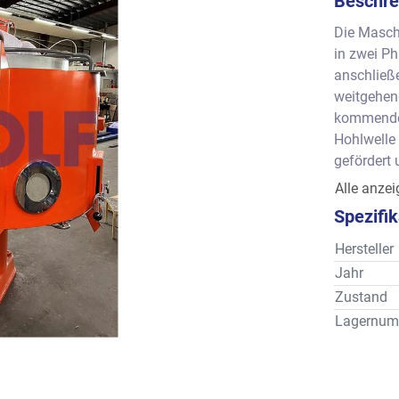
Beschre
Die Masch
in zwei Ph
anschließe
weitgehen
kommenden
Hohlwelle 
gefördert 
Füllmenge 
Alle anze
Rezeptur
Spezifi
Abmessung
Eigengewic
Hersteller
Alle Anga
Jahr
Ausrüstun
Zustand
Lagernum