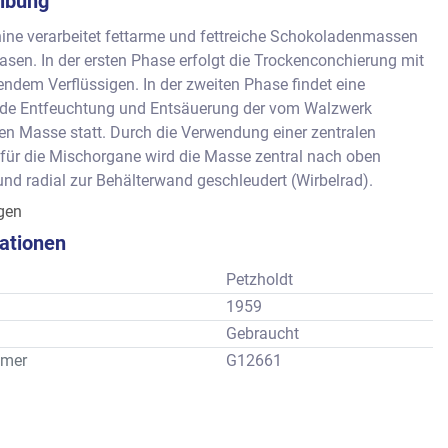
ibung
ine verarbeitet fettarme und fettreiche Schokoladenmassen 
asen. In der ersten Phase erfolgt die Trockenconchierung mit 
ndem Verflüssigen. In der zweiten Phase findet eine 
de Entfeuchtung und Entsäuerung der vom Walzwerk 
 Masse statt. Durch die Verwendung einer zentralen 
für die Mischorgane wird die Masse zentral nach oben 
und radial zur Behälterwand geschleudert (Wirbelrad).     
     : ca. 1.000 bis 1.300 kg abhängig von der jeweiligen 
igen
kationen
en: ca. 2265 x 2000 x 2420 mm
ht : ca. 4200 kg
Petzholdt
ben gemäß Prospektbeschreibung des Herstellers, wobei 
1959
gsmerkmale vom Standard abweichen können.
Gebraucht
mer
G12661