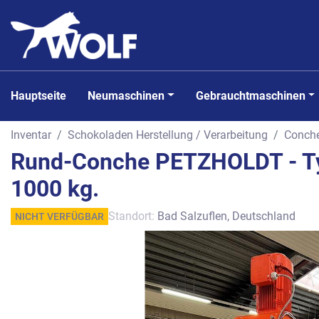
Hauptseite
Neumaschinen
Gebrauchtmaschinen
Inventar
Schokoladen Herstellung / Verarbeitung
Conch
Rund-Conche PETZHOLDT - Ty
1000 kg.
Standort:
Bad Salzuflen, Deutschland
NICHT VERFÜGBAR