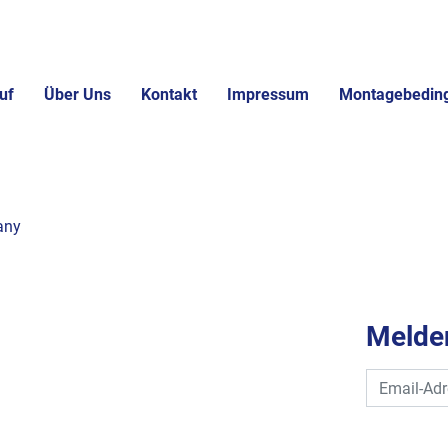
uf
Über Uns
Kontakt
Impressum
Montagebedin
any
Melden