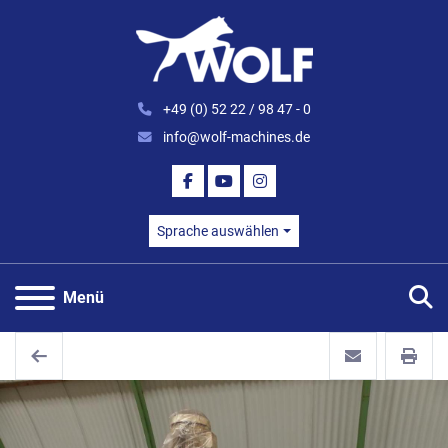
+49 (0) 52 22 / 98 47 - 0
info@wolf-machines.de
FACEBOOK
YOUTUBE
INSTAGRAM
Sprache auswählen
S
Menü