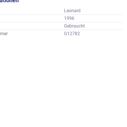
kationen
Leonard
1996
Gebraucht
mer
G12782