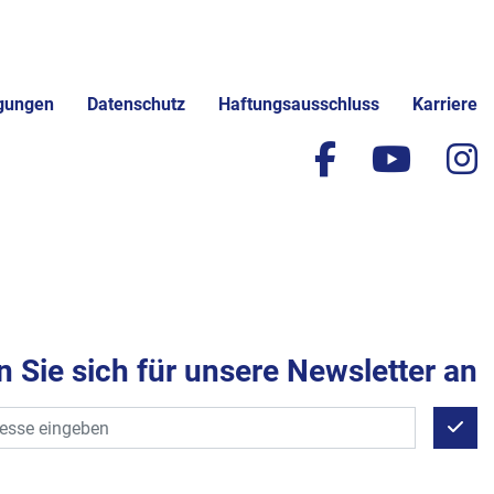
gungen
Datenschutz
Haftungsausschluss
Karriere
facebook
yout
i
 Sie sich für unsere Newsletter an