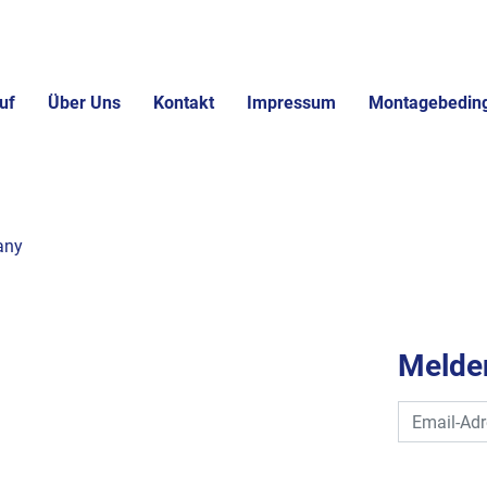
uf
Über Uns
Kontakt
Impressum
Montagebedin
any
Melden