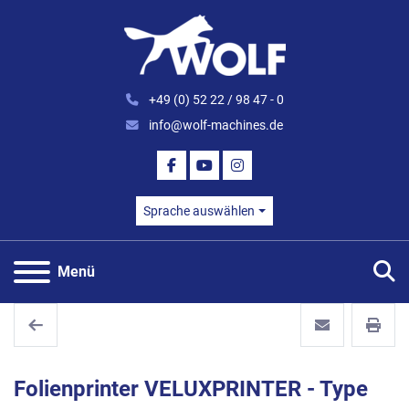
+49 (0) 52 22 / 98 47 - 0
info@wolf-machines.de
FACEBOOK
YOUTUBE
INSTAGRAM
Sprache auswählen
S
Menü
Folienprinter VELUXPRINTER - Type