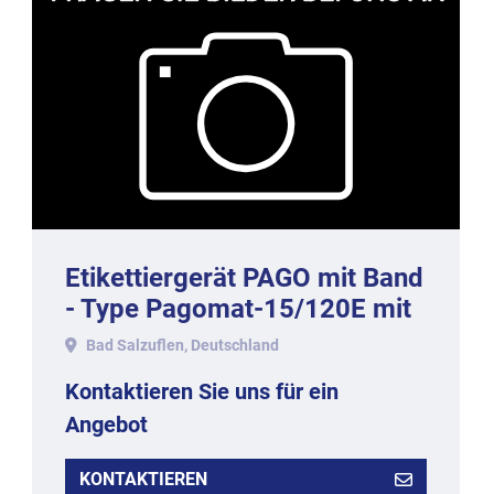
Etikettiergerät PAGO mit Band
- Type Pagomat-15/120E mit
Stativ, Baujahr 2002.
Bad Salzuflen, Deutschland
Kontaktieren Sie uns für ein
Angebot
KONTAKTIEREN