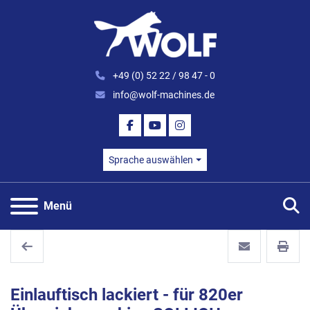
+49 (0) 52 22 / 98 47 - 0
info@wolf-machines.de
FACEBOOK
YOUTUBE
INSTAGRAM
Sprache auswählen
S
Menü
Einlauftisch lackiert - für 820er