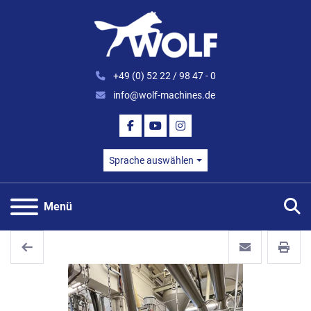
+49 (0) 52 22 / 98 47 - 0
info@wolf-machines.de
FACEBOOK
YOUTUBE
INSTAGRAM
Sprache auswählen
S
Menü