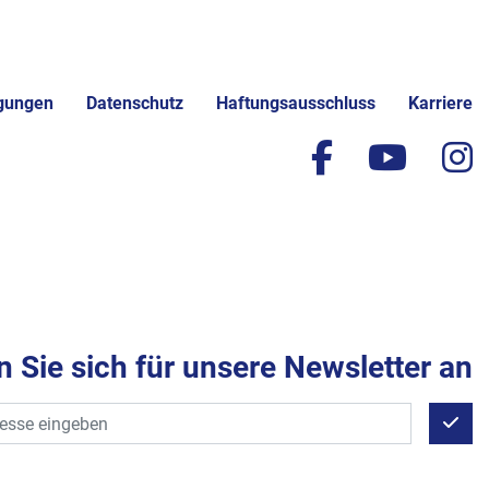
gungen
Datenschutz
Haftungsausschluss
Karriere
facebook
yout
i
 Sie sich für unsere Newsletter an