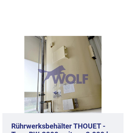
Rührwerksbehälter THOUET -