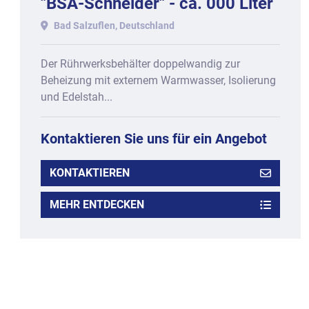
"BSA-Schneider" - ca. 000 Liter
Inhalt, doppelwandig.
Bad Salzuflen, Deutschland
Der Rührwerksbehälter doppelwandig zur
Beheizung mit externem Warmwasser, Isolierung
und Edelstah...
Kontaktieren Sie uns für ein Angebot
KONTAKTIEREN
MEHR ENTDECKEN