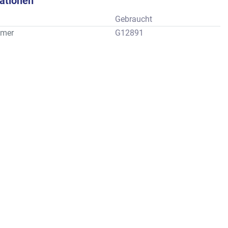
kationen
Gebraucht
mer
G12891