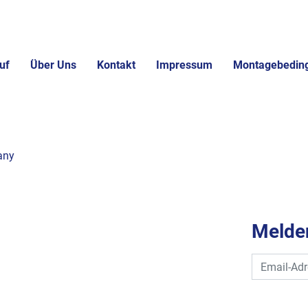
uf
Über Uns
Kontakt
Impressum
Montagebedin
any
Melden