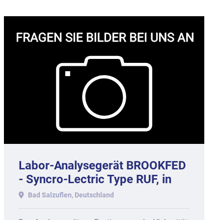
Labor-Analysegerät BROOKFED
- Syncro-Lectric Type RUF, in
Holzbox.
Bad Salzuflen, Deutschland