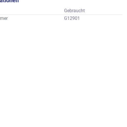
kationen
Gebraucht
mer
G12901