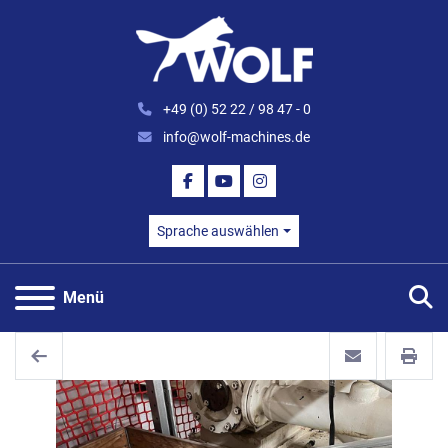
+49 (0) 52 22 / 98 47 - 0
info@wolf-machines.de
FACEBOOK
YOUTUBE
INSTAGRAM
Sprache auswählen
S
Menü