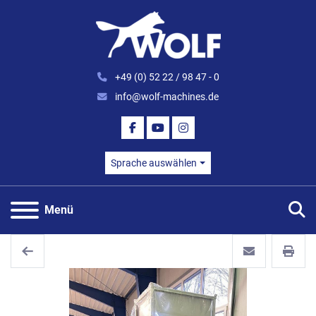
+49 (0) 52 22 / 98 47 - 0
info@wolf-machines.de
FACEBOOK
YOUTUBE
INSTAGRAM
Sprache auswählen
S
Menü