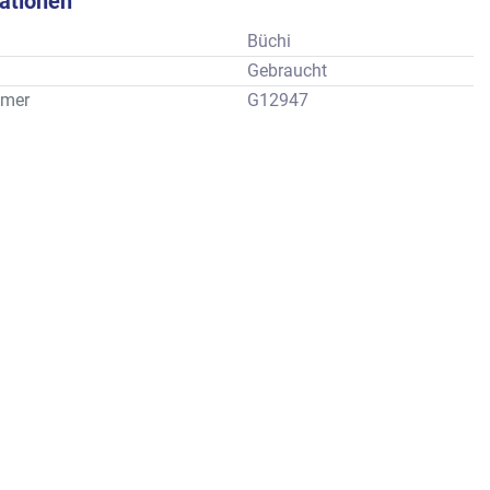
kationen
Büchi
Gebraucht
mer
G12947