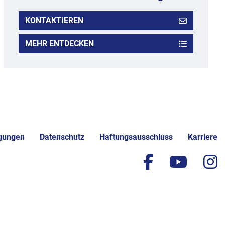
KONTAKTIEREN
MEHR ENTDECKEN
gungen
Datenschutz
Haftungsausschluss
Karriere
facebook
yout
i