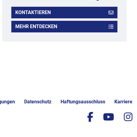
KONTAKTIEREN
MEHR ENTDECKEN
gungen
Datenschutz
Haftungsausschluss
Karriere
facebook
yout
i