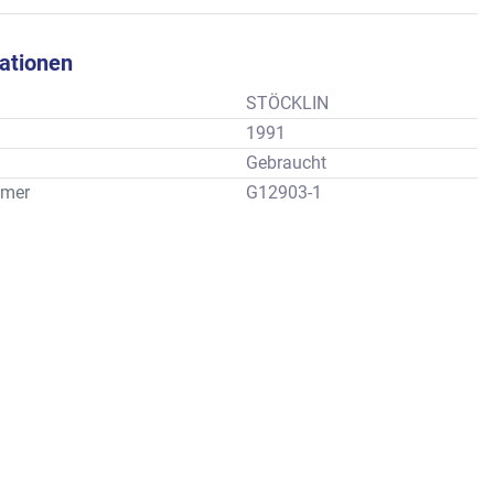
kationen
STÖCKLIN
1991
Gebraucht
mer
G12903-1