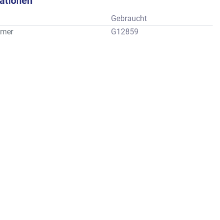
kationen
Gebraucht
mer
G12859