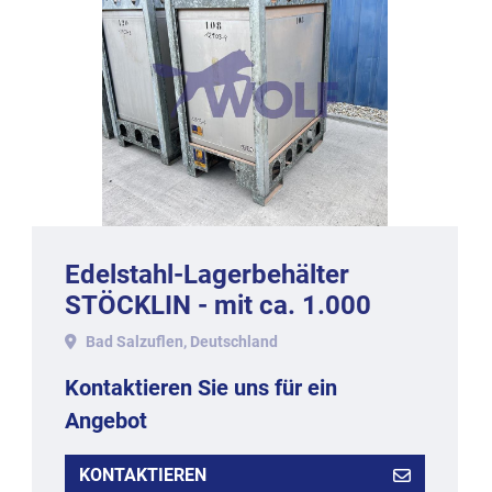
Edelstahl-Lagerbehälter
STÖCKLIN - mit ca. 1.000
Liter Inhalt, Werkstoff 1.4301.
Bad Salzuflen, Deutschland
Kontaktieren Sie uns für ein
Angebot
KONTAKTIEREN