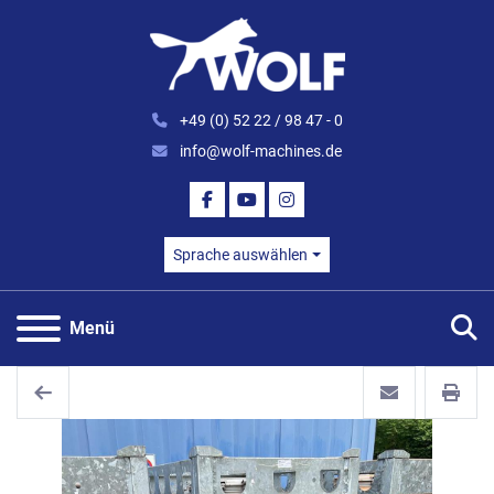
+49 (0) 52 22 / 98 47 - 0
info@wolf-machines.de
FACEBOOK
YOUTUBE
INSTAGRAM
Sprache auswählen
S
Menü