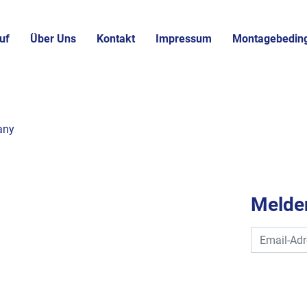
uf
Über Uns
Kontakt
Impressum
Montagebedin
any
Melden