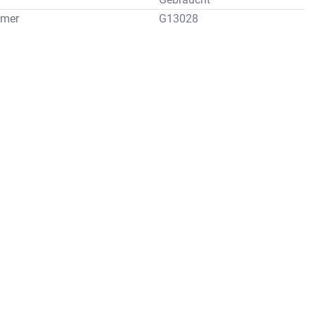
mer
G13028