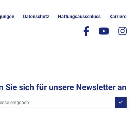
gungen
Datenschutz
Haftungsausschluss
Karriere
facebook
yout
i
 Sie sich für unsere Newsletter an