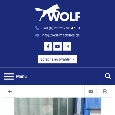
+49 (0) 52 22 / 98 47 - 0
info@wolf-machines.de
FACEBOOK
YOUTUBE
INSTAGRAM
Sprache auswählen
S
Menü