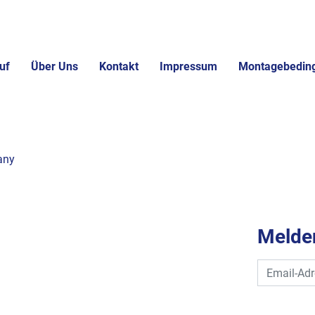
uf
Über Uns
Kontakt
Impressum
Montagebedin
any
Melden