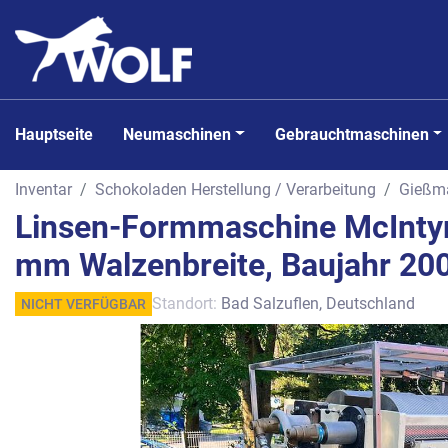
Hauptseite
Neumaschinen
Gebrauchtmaschinen
Inventar
Schokoladen Herstellung / Verarbeitung
Gießma
Linsen-Formmaschine McIntyre
mm Walzenbreite, Baujahr 20
Standort:
Bad Salzuflen, Deutschland
NICHT VERFÜGBAR