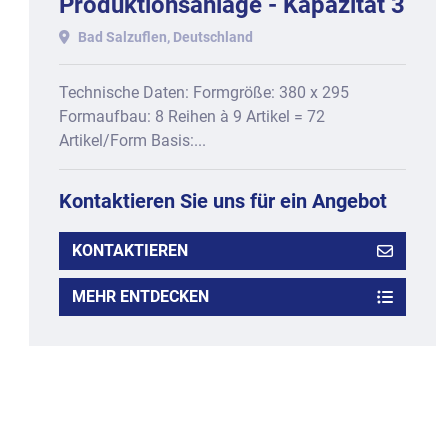
Produktionsanlage - Kapazität 3
Formen / min bei Formen: 380 x
Bad Salzuflen, Deutschland
295 mm
Technische Daten: Formgröße: 380 x 295
Formaufbau: 8 Reihen à 9 Artikel = 72
Artikel/Form Basis:...
Kontaktieren Sie uns für ein Angebot
KONTAKTIEREN
MEHR ENTDECKEN