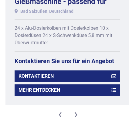
Gießmaschine - passend für
Type CCM-12, bestehend aus:
Bad Salzuflen, Deutschland
24 x Alu-Dosierkolben mit Dosierkolben 10 x
Dosierdüsen 24 x S-Schwenkdüse 5,8 mm mit
Überwurfmutter
Kontaktieren Sie uns für ein Angebot
KONTAKTIEREN
MEHR ENTDECKEN
‹
›