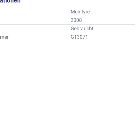
kationen
McIntyre
2008
Gebraucht
mer
G13071