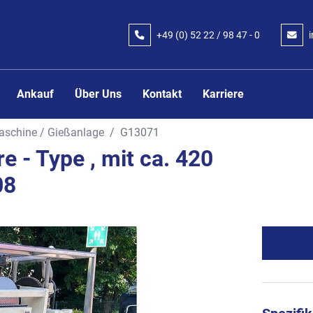
+49 (0) 52 22 / 98 47 - 0
Ankauf
Über Uns
Kontakt
Karriere
schine / Gießanlage
G13071
 - Type , mit ca. 420
08