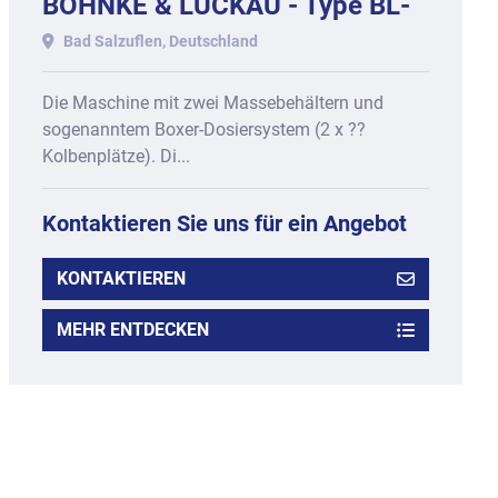
BÖHNKE & LUCKAU - Type BL-
3D-OSL, Baujahr 2017
Bad Salzuflen, Deutschland
Die Maschine mit zwei Massebehältern und
sogenanntem Boxer-Dosiersystem (2 x ??
Kolbenplätze). Di...
Kontaktieren Sie uns für ein Angebot
KONTAKTIEREN
MEHR ENTDECKEN