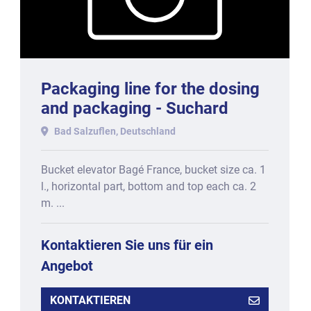
Packaging line for the dosing
and packaging - Suchard
Rocher in carton bags with
Bad Salzuflen, Deutschland
carton box
Bucket elevator Bagé France, bucket size ca. 1
l., horizontal part, bottom and top each ca. 2
m. ...
Kontaktieren Sie uns für ein
Angebot
KONTAKTIEREN