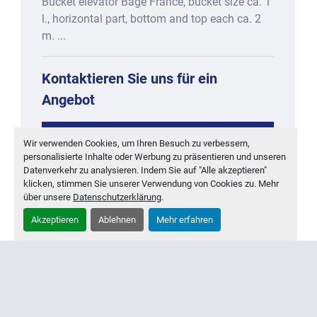
Bucket elevator Bagé France, bucket size ca. 1
l., horizontal part, bottom and top each ca. 2
m. ...
Kontaktieren Sie uns für ein
Angebot
KONTAKTIEREN
Wir verwenden Cookies, um Ihren Besuch zu verbessern,
personalisierte Inhalte oder Werbung zu präsentieren und unseren
MEHR ENTDECKEN
Datenverkehr zu analysieren. Indem Sie auf "Alle akzeptieren"
klicken, stimmen Sie unserer Verwendung von Cookies zu. Mehr
über unsere
Datenschutzerklärung
.
‹
›
Akzeptieren
Ablehnen
Mehr erfahren