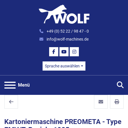
+49 (0) 52 22 / 98 47 - 0
info@wolf-machines.de
FACEBOOK
YOUTUBE
INSTAGRAM
Sprache auswählen
S
Menü
Kartoniermaschine PREOMETA - Type