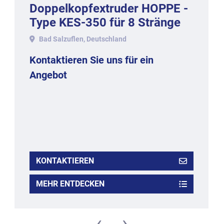
Doppelkopfextruder HOPPE -
Type KES-350 für 8 Stränge
auf 350 mm Bandbreite.
Bad Salzuflen, Deutschland
Kontaktieren Sie uns für ein
Angebot
KONTAKTIEREN
MEHR ENTDECKEN
‹
›