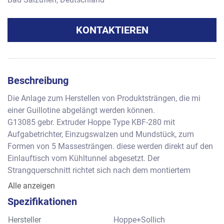
KONTAKTIEREN
Beschreibung
Die Anlage zum Herstellen von Produktsträngen, die mi 
einer Guillotine abgelängt werden können.
G13085 gebr. Extruder Hoppe Type KBF-280 mit 
Aufgabetrichter, Einzugswalzen und Mundstück, zum 
Formen von 5 Massesträngen. diese werden direkt auf den 
Einlauftisch vom Kühltunnel abgesetzt. Der 
Strangquerschnitt richtet sich nach dem montiertem 
Mundstück.
Alle anzeigen
G13086 gebr. Kühlkanal SOLLICH Type KK-280 mit einer 
Spezifikationen
Kühlstrecke von ca. 4 Metern, die mit Stahlhauben 
abgedeckt ist. Der Kanal mit längerem Einlauftisch für den 
Hersteller
Hoppe+Sollich