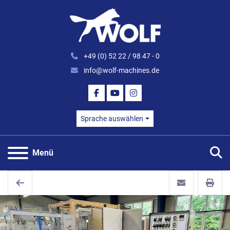
+49 (0) 52 22 / 98 47 - 0
info@wolf-machines.de
FACEBOOK
YOUTUBE
INSTAGRAM
Sprache auswählen
S
Menü