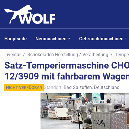
Hauptseite
Neumaschinen
Gebrauchtmaschinen
Inventar
Schokoladen Herstellung / Verarbeitung
Temper
Satz-Temperiermaschine CHO
12/3909 mit fahrbarem Wagen
Standort:
Bad Salzuflen, Deutschland
NICHT VERFÜGBAR