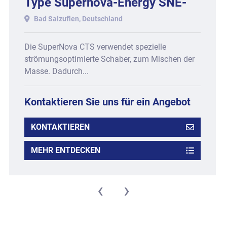
Type Supernova-Energy SNE-
200-CTS, Baujahr 2011.
Bad Salzuflen, Deutschland
Die SuperNova CTS verwendet spezielle
strömungsoptimierte Schaber, zum Mischen der
Masse. Dadurch...
Kontaktieren Sie uns für ein Angebot
KONTAKTIEREN
MEHR ENTDECKEN
‹
›