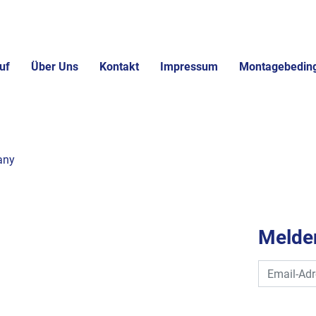
uf
Über Uns
Kontakt
Impressum
Montagebedin
any
Melden