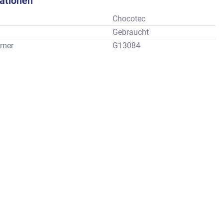
kationen
Chocotec
Gebraucht
mer
G13084