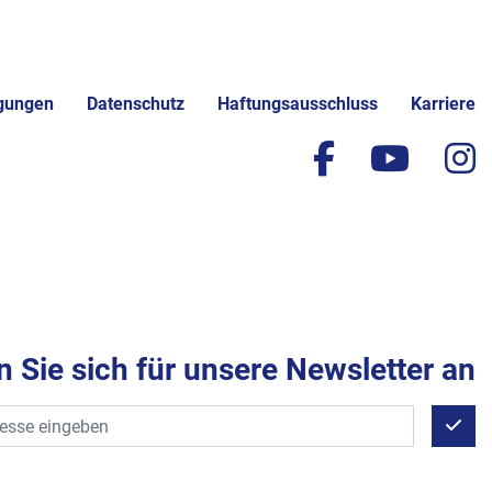
gungen
Datenschutz
Haftungsausschluss
Karriere
facebook
yout
i
 Sie sich für unsere Newsletter an