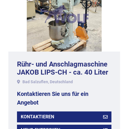
Rühr- und Anschlagmaschine
JAKOB LIPS-CH - ca. 40 Liter
Edelstahlkessel und Knetarm.
Bad Salzuflen, Deutschland
Kontaktieren Sie uns für ein
Angebot
KONTAKTIEREN