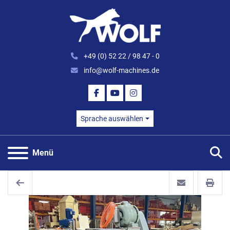
+49 (0) 52 22 / 98 47 - 0
info@wolf-machines.de
FACEBOOK
YOUTUBE
INSTAGRAM
Sprache auswählen
S
Menü