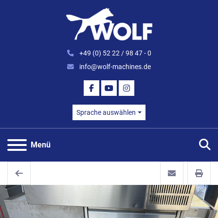
+49 (0) 52 22 / 98 47 - 0
info@wolf-machines.de
FACEBOOK
YOUTUBE
INSTAGRAM
Sprache auswählen
S
Menü