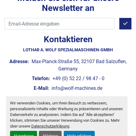
Luftanschluss: 6-7 bar
Newsletter an
Benötigte Luftmenge: ca. 150 l / min
Leistung: ca. 150 - 200 kg/h ( je nach Produkt )
Konstruktionsmerkmale Formwalze :
- Materialausführung: Ultraplast, spezieller Kunststoff 
Kontaktieren
- Formwalzen-Sprüh-Vorrichtung
LOTHAR A. WOLF SPEZIALMASCHINEN-GMBH
Das Formsystem wurde speziell für die Verarbeitung und 
Ausformung von Cerealienmassen
Adresse:
Max-Planck-Straße 55, 32107 Bad Salzuflen,
konstruiert. Je nach Kundenwunsch werden die Formnester 
Germany
individuell gestaltet,
Telefon:
+49 (0) 52 22 / 98 47 - 0
so dass nicht nur rechteckige Produkte geformt werden 
können, sondern z.B. Kuppel, Dreiecke, Riegel etc.
E-Mail:
info@wolf-machines.de
Wir verwenden Cookies, um Ihren Besuch zu verbessern,
Cookie-Einstellungen
personalisierte Inhalte oder Werbung zu präsentieren und unseren
Machinio System
-Website von
Machinio
Datenverkehr zu analysieren. Indem Sie auf "Alle akzeptieren"
klicken, stimmen Sie unserer Verwendung von Cookies zu. Mehr
über unsere
Datenschutzerklärung
.
Akzeptieren
Ablehnen
Mehr erfahren