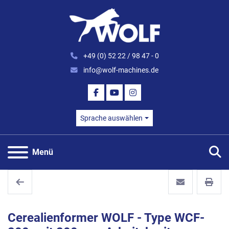
+49 (0) 52 22 / 98 47 - 0
info@wolf-machines.de
FACEBOOK
YOUTUBE
INSTAGRAM
Sprache auswählen
S
Menü
Cerealienformer WOLF - Type WCF-