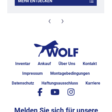
MEHR ENTDECKEN
wesentlich erleichtert und vereinfacht wird.
Vorteile:
- äußerst kompaktes System: bis 2 m² Platzbedarf
‹
›
- Ausformung von Cerealien-Produkten mit verschiedensten 
Formen
- Ausformung ohne Schnitt und Abfall
- keine Zerstörung der Cerealien
- Einsatz unterschiedlichster Bindestoffe möglich
- direkte Platzierung vor Überzug, Kühltunnel oder Ofen 
möglich
Inventar
Ankauf
Über Uns
Kontakt
- sehr kurze Umrüstzeiten
- einfache und schnelle Reinigung
Impressum
Montagebedingungen
Nutzarbeitsbreite in mm: 200
Datenschutz
Haftungsausschluss
Karriere
facebook
youtube
instagram
Vollautomatische Arbeitsweise
Antriebsleistung in kw: 3,0
Stromart: 230/400 V, 50Hz, 3 Phasen, 
Melden Sie sich für unsere