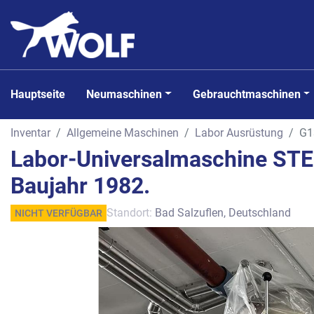
Hauptseite
Neumaschinen
Gebrauchtmaschinen
Inventar
Allgemeine Maschinen
Labor Ausrüstung
G1
Labor-Universalmaschine ST
Baujahr 1982.
Standort:
Bad Salzuflen, Deutschland
NICHT VERFÜGBAR