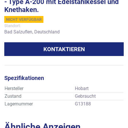
- Type A-200 mit Edelstahlkessel und
Knethaken.
NICHT VERFÜGBAR
Standort:
Bad Salzuflen, Deutschland
KONTAKTIEREN
Spezifikationen
Hersteller
Hobart
Zustand
Gebraucht
Lagernummer
G13188
Ähnliche Anzeigen