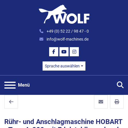
+49 (0) 52 22 / 98 47 - 0
info@wolf-machines.de
FACEBOOK
YOUTUBE
INSTAGRAM
Sprache auswählen
S
Menü
Rühr- und Anschlagmaschine HOBART