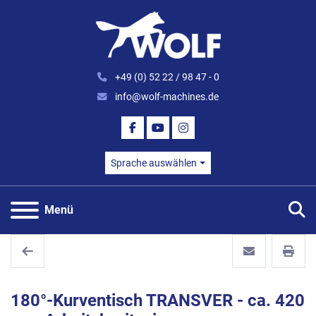
+49 (0) 52 22 / 98 47 - 0
info@wolf-machines.de
FACEBOOK
YOUTUBE
INSTAGRAM
Sprache auswählen
S
Menü
180°-Kurventisch TRANSVER - ca. 420