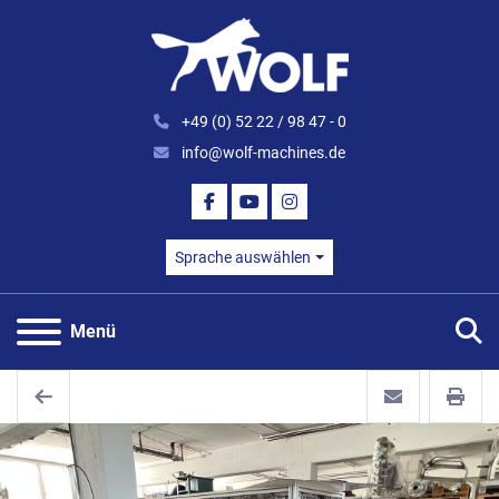
+49 (0) 52 22 / 98 47 - 0
info@wolf-machines.de
FACEBOOK
YOUTUBE
INSTAGRAM
Sprache auswählen
S
Menü