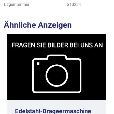
Nettogewicht : ca. 900 kg
Lagernummer
G13234
Gitterbandbreite : ca. 900 mm
Alle Angaben gemäß Beschreibung des Herstellers, wobei 
Ausrüstungsmerkmale vom Standard abweichen können.
Ähnliche Anzeigen
Edelstahl-Drageermaschine