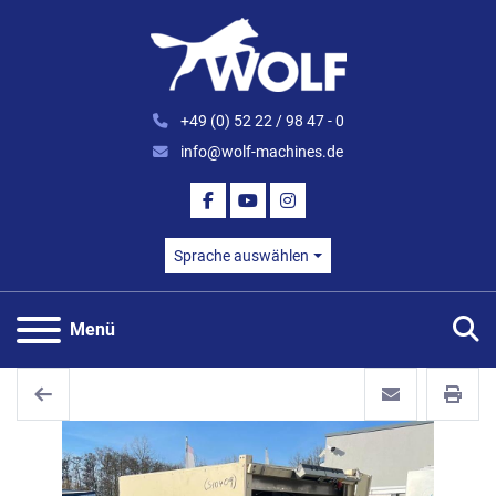
+49 (0) 52 22 / 98 47 - 0
info@wolf-machines.de
FACEBOOK
YOUTUBE
INSTAGRAM
Sprache auswählen
S
Menü