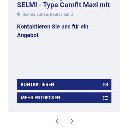
SELMI - Type Comfit Maxi mit
ca. 50-60 kg. Inhalt, 2017.
Bad Salzuflen, Deutschland
Kontaktieren Sie uns für ein
Angebot
KONTAKTIEREN
MEHR ENTDECKEN
‹
›