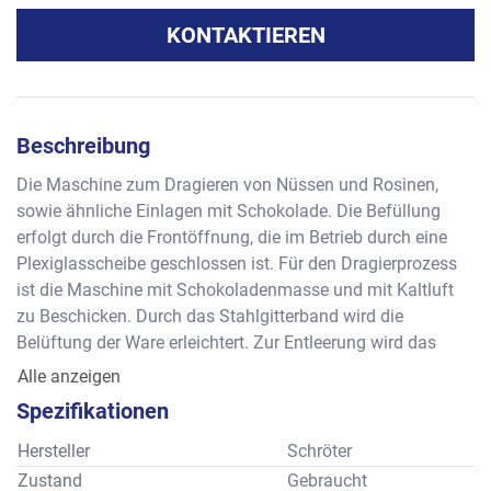
KONTAKTIEREN
Beschreibung
Die Maschine zum Dragieren von Nüssen und Rosinen, 
sowie ähnliche Einlagen mit Schokolade. Die Befüllung 
erfolgt durch die Frontöffnung, die im Betrieb durch eine 
Plexiglasscheibe geschlossen ist. Für den Dragierprozess 
ist die Maschine mit Schokoladenmasse und mit Kaltluft 
zu Beschicken. Durch das Stahlgitterband wird die 
Belüftung der Ware erleichtert. Zur Entleerung wird das 
Band umgeschaltet und die Produkte ausgeworfen.
Alle anzeigen
Leistung: ca. 200 bis 300 kg pro Stunde je nach Einlage 
Spezifikationen
und Überzug, abhängig auch von der installierten 
Luftanlage.
Hersteller
Schröter
Abmessungen: ca. 1.160 x 1.400 x 1.800 (2.700) mm
Zustand
Gebraucht