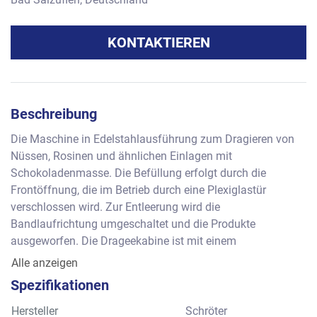
KONTAKTIEREN
Beschreibung
Die Maschine in Edelstahlausführung zum Dragieren von 
Nüssen, Rosinen und ähnlichen Einlagen mit 
Schokoladenmasse. Die Befüllung erfolgt durch die 
Frontöffnung, die im Betrieb durch eine Plexiglastür 
verschlossen wird. Zur Entleerung wird die 
Bandlaufrichtung umgeschaltet und die Produkte 
ausgeworfen. Die Drageekabine ist mit einem 
Stahlgitterband ausgerüstet und eignet sich daher für 
Alle anzeigen
mittlere bis große Artikel. 
Spezifikationen
Leistung          : ca.        kg pro Stunde je nach Produkt
Chargengröße: ca.         Liter
Hersteller
Schröter