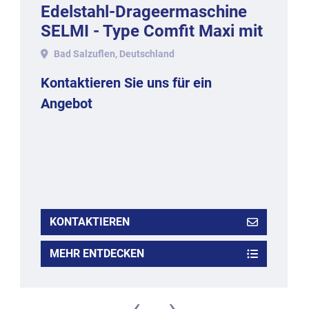
Edelstahl-Drageermaschine
SELMI - Type Comfit Maxi mit
ca. 50-60 kg. Inhalt, 2017.
Bad Salzuflen, Deutschland
Kontaktieren Sie uns für ein
Angebot
KONTAKTIEREN
MEHR ENTDECKEN
‹
›