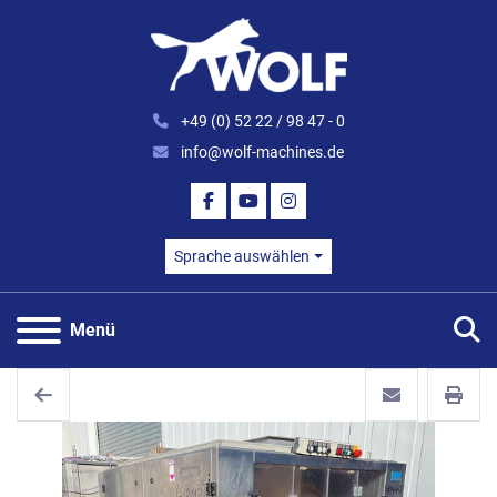
+49 (0) 52 22 / 98 47 - 0
info@wolf-machines.de
FACEBOOK
YOUTUBE
INSTAGRAM
Sprache auswählen
S
Menü